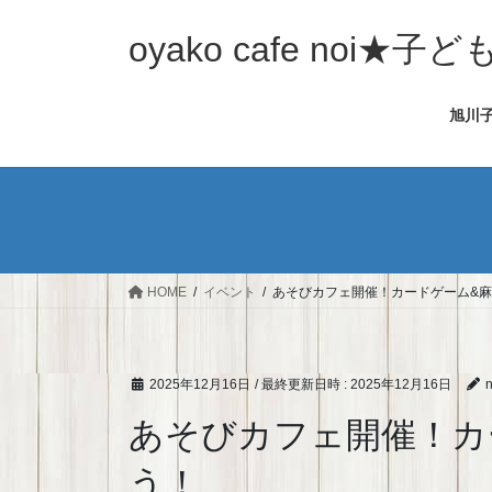
コ
ナ
ン
ビ
oyako cafe noi
テ
ゲ
ン
ー
旭川
ツ
シ
へ
ョ
ス
ン
キ
に
ッ
移
プ
動
HOME
イベント
あそびカフェ開催！カードゲーム&
2025年12月16日
/ 最終更新日時 :
2025年12月16日
n
あそびカフェ開催！カ
う！