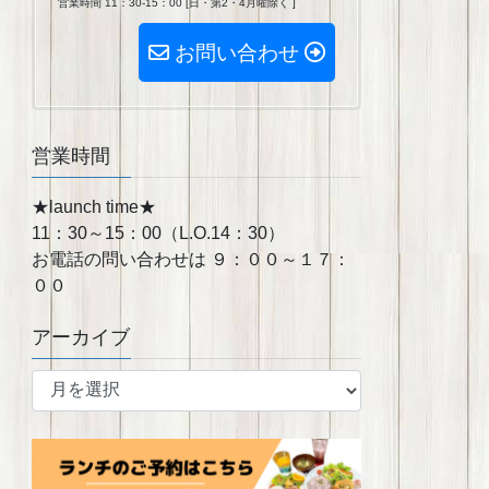
営業時間 11：30-15：00 [日・第2・4月曜除く ]
お問い合わせ
営業時間
★launch time★
11：30～15：00（L.O.14：30）
お電話の問い合わせは ９：００～１７：
００
アーカイブ
ア
ー
カ
イ
ブ