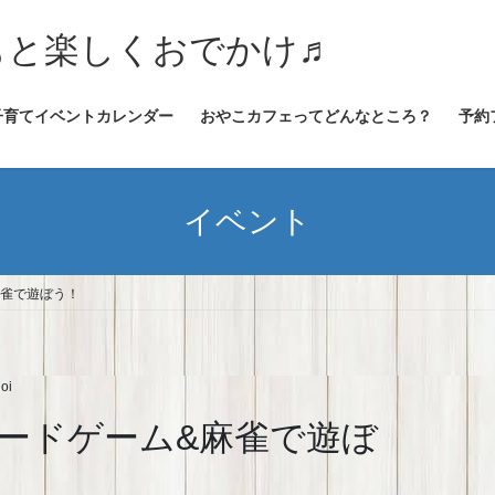
★子どもと楽しくおでかけ♬
子育てイベントカレンダー
おやこカフェってどんなところ？
予約
イベント
麻雀で遊ぼう！
oi
ードゲーム&麻雀で遊ぼ