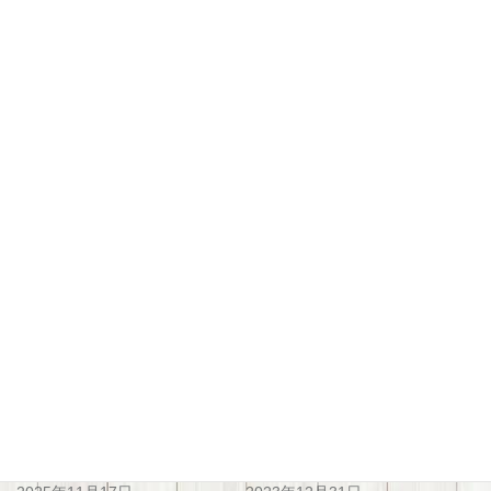
関連
メルヘンさんのこめこパンワ
冬休みワークショップイベン
ークショップ
ト＆フリマ