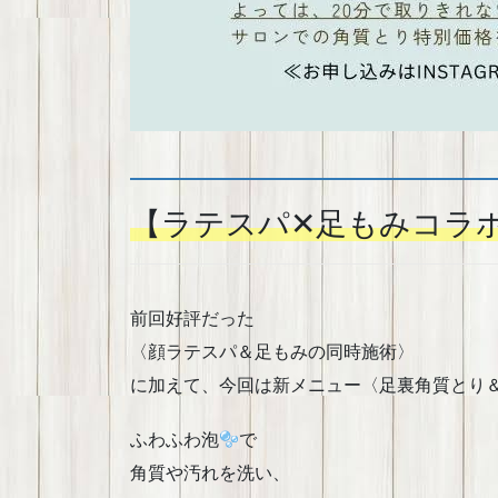
【ラテスパ✕足もみコラ
前回好評だった
〈顔ラテスパ＆足もみの同時施術〉
に加えて、今回は新メニュー〈足裏角質とり
ふわふわ泡
で
角質や汚れを洗い、