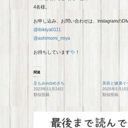
4名様。
お申し込み、お問い合わせは、Instagramの
@ibikiya0111
@ashimomi_miya
お待ちしています
！
関連
足もみinゆめきち
美容と健康イベ
2023年11月24日
2025年5月15
類似投稿
類似投稿