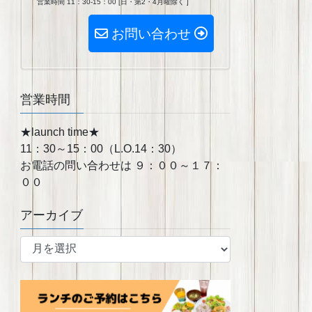
営業時間 11：30-15：00 [日・第2・4月曜除く ]
お問い合わせ
営業時間
★launch time★
11：30～15：00（L.O.14：30）
お電話の問い合わせは ９：００～１７：
００
アーカイブ
ア
ー
カ
イ
ブ