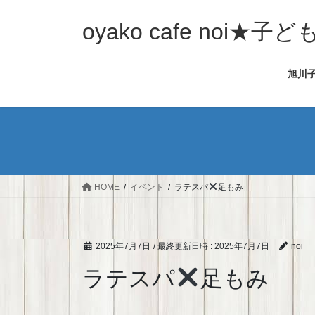
コ
ナ
ン
ビ
oyako cafe noi
テ
ゲ
ン
ー
旭川
ツ
シ
へ
ョ
ス
ン
キ
に
ッ
移
プ
動
HOME
イベント
ラテスパ
足もみ
2025年7月7日
/ 最終更新日時 :
2025年7月7日
noi
ラテスパ
足もみ