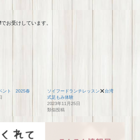
DMでお受けしています。
ント 2025春
ソイフードランチレッスン
台湾
日
式足もみ体験
2023年11月25日
類似投稿