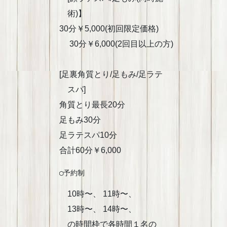
術)】
30分￥5,000(初回限定価格)
30分￥6,000(2回目以上の方)
[足裏角質とり/足もみ/足ラテ
スパ]
角質とり最長20分
足もみ30分
足ラテスパ10分
合計60分￥6,000
◯予約制
10時〜、 11時〜、
13時〜、 14時〜、
の時間枠で各時間１名の