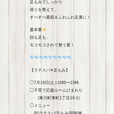
足もみでしっかり
巡りを整えて、
すべすべ素肌＆ふわふわ足裏に！
夏本番
顔も足も、
モコモコされて整う夏！
【ラテスパ✕足もみ】
◯7月19日(土 ) 10時〜15時
◯子育て応援ルームひまわり
(東川町東町1丁目19-1)
◯メニュー
[顔ラテスパ/足もみ(同時施