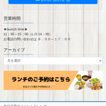
営業時間
★launch time★
11：30～15：00（L.O.14：30）
お電話の問い合わせは ９：００～１７：００
アーカイブ
ア
ー
カ
イ
ブ