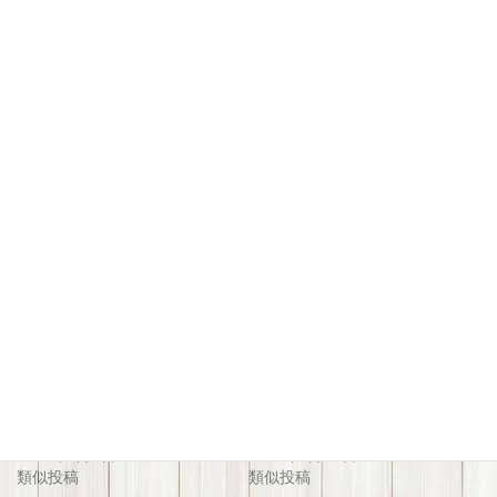
関連
子育てこそだてHappyサーク
ママと子どものHappy♡コー
ル
チング
2026年4月8日
2024年8月25日
類似投稿
類似投稿