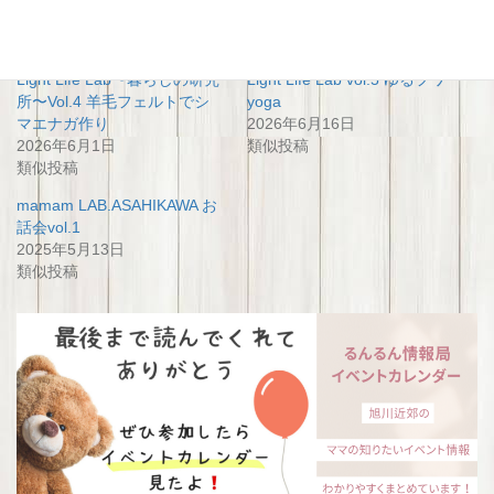
関連
Light Life Lab〜暮らしの研究
Light Life Lab vol.5 ゆるフワ
所〜Vol.4 羊毛フェルトでシ
yoga
マエナガ作り
2026年6月16日
2026年6月1日
類似投稿
類似投稿
mamam LAB.ASAHIKAWA お
話会vol.1
2025年5月13日
類似投稿