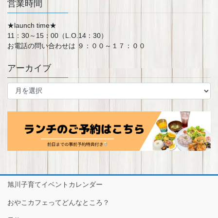
営業時間
★launch time★
11：30～15：00（L.O.14：30）
お電話の問い合わせは ９：００～１７：００
アーカイブ
ア
ー
カ
イ
ブ
旭川子育てイベントカレンダー
おやこカフェってどんなところ？