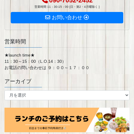
090-7052-2452
営業時間 11：30-15：00 [日・第2・4月曜除く ]
お問い合わせ
営業時間
★launch time★
11：30～15：00（L.O.14：30）
お電話の問い合わせは ９：００～１７：００
アーカイブ
ア
ー
カ
イ
ブ