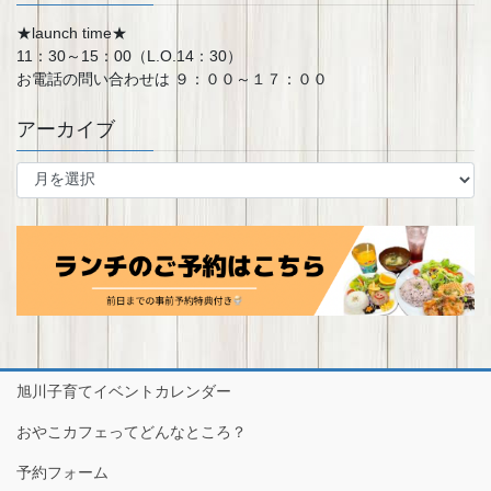
★launch time★
11：30～15：00（L.O.14：30）
お電話の問い合わせは ９：００～１７：００
アーカイブ
ア
ー
カ
イ
ブ
旭川子育てイベントカレンダー
おやこカフェってどんなところ？
予約フォーム