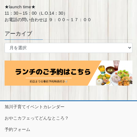
★launch time★
11：30～15：00（L.O.14：30）
お電話の問い合わせは ９：００～１７：００
アーカイブ
ア
ー
カ
イ
ブ
旭川子育てイベントカレンダー
おやこカフェってどんなところ？
予約フォーム