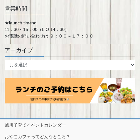
営業時間
★launch time★
11：30～15：00（L.O.14：30）
お電話の問い合わせは ９：００～１７：００
アーカイブ
ア
ー
カ
イ
ブ
旭川子育てイベントカレンダー
おやこカフェってどんなところ？