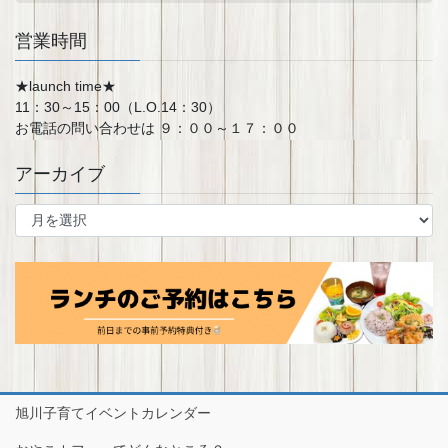
営業時間
★launch time★
11：30～15：00（L.O.14：30）
お電話の問い合わせは ９：００～１７：００
アーカイブ
ア
ー
カ
イ
ブ
旭川子育てイベントカレンダー