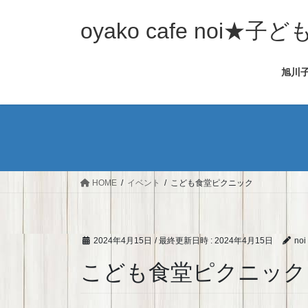
コ
ナ
ン
ビ
oyako cafe noi
テ
ゲ
ン
ー
旭川
ツ
シ
へ
ョ
ス
ン
キ
に
ッ
移
プ
動
HOME
イベント
こども食堂ピクニック
2024年4月15日
/ 最終更新日時 :
2024年4月15日
noi
こども食堂ピクニック