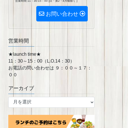
営業時間 11：30-15：00 [日・第2・4月曜除く ]
お問い合わせ
営業時間
★launch time★
11：30～15：00（L.O.14：30）
お電話の問い合わせは ９：００～１７：
００
アーカイブ
ア
ー
カ
イ
ブ