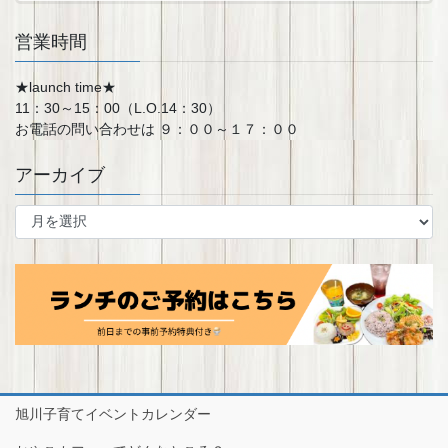
営業時間
★launch time★
11：30～15：00（L.O.14：30）
お電話の問い合わせは ９：００～１７：００
アーカイブ
ア
ー
カ
イ
ブ
旭川子育てイベントカレンダー