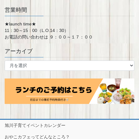
営業時間
★launch time★
11：30～15：00（L.O.14：30）
お電話の問い合わせは ９：００～１７：００
アーカイブ
ア
ー
カ
イ
ブ
旭川子育てイベントカレンダー
おやこカフェってどんなところ？