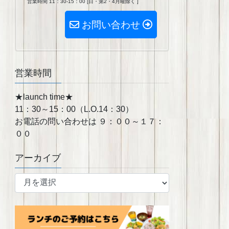
営業時間 11：30-15：00 [日・第2・4月曜除く ]
お問い合わせ
営業時間
★launch time★
11：30～15：00（L.O.14：30）
お電話の問い合わせは ９：００～１７：
００
アーカイブ
ア
ー
カ
イ
ブ