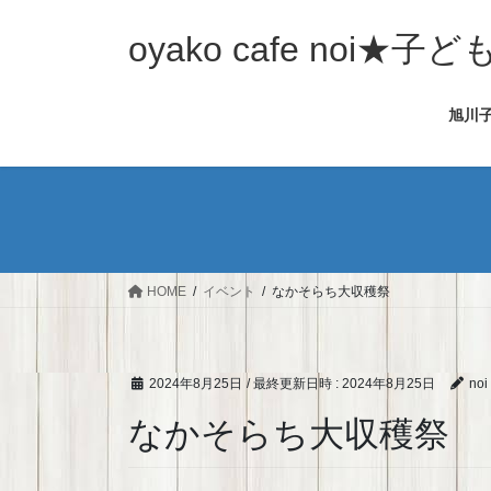
コ
ナ
ン
ビ
oyako cafe noi
テ
ゲ
ン
ー
旭川
ツ
シ
へ
ョ
ス
ン
キ
に
ッ
移
プ
動
HOME
イベント
なかそらち大収穫祭
2024年8月25日
/ 最終更新日時 :
2024年8月25日
noi
なかそらち大収穫祭