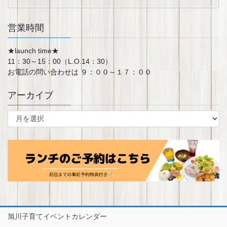
営業時間
★launch time★
11：30～15：00（L.O.14：30）
お電話の問い合わせは ９：００～１７：００
アーカイブ
ア
ー
カ
イ
ブ
旭川子育てイベントカレンダー