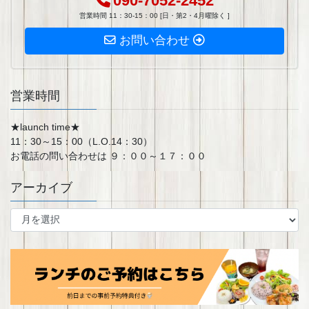
090-7052-2452
営業時間 11：30-15：00 [日・第2・4月曜除く ]
お問い合わせ
営業時間
★launch time★
11：30～15：00（L.O.14：30）
お電話の問い合わせは ９：００～１７：００
アーカイブ
ア
ー
カ
イ
ブ