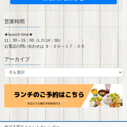
営業時間
★launch time★
11：30～15：00（L.O.14：30）
お電話の問い合わせは ９：００～１７：００
アーカイブ
ア
ー
カ
イ
ブ
旭川子育てイベントカレンダー