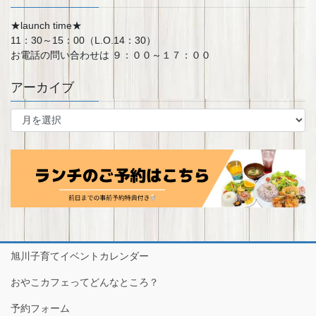
★launch time★
11：30～15：00（L.O.14：30）
お電話の問い合わせは ９：００～１７：００
アーカイブ
ア
ー
カ
イ
ブ
旭川子育てイベントカレンダー
おやこカフェってどんなところ？
予約フォーム