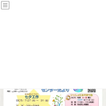
コ
ナ
oyako cafe noi★子どもと楽しく
ン
ビ
おでかけ♬
テ
ゲ
ン
ー
ツ
シ
イベント
へ
ョ
ス
ン
キ
に
HOME
イベント
七夕工作7/27
ッ
移
プ
動
2026年7月7日
/ 最終更新日時 :
2026年7月7日
noi
七夕工作7/27