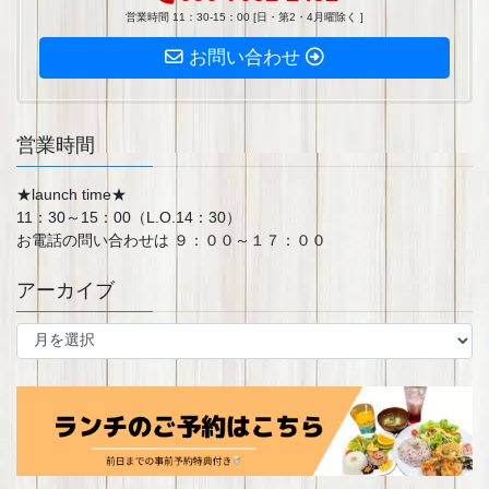
営業時間 11：30-15：00 [日・第2・4月曜除く ]
お問い合わせ
営業時間
★launch time★
11：30～15：00（L.O.14：30）
お電話の問い合わせは ９：００～１７：００
アーカイブ
ア
ー
カ
イ
ブ