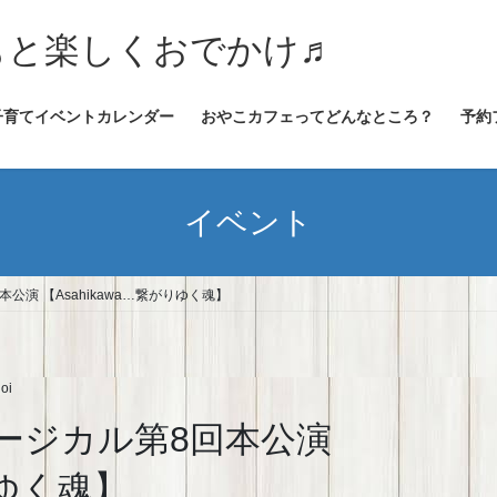
★子どもと楽しくおでかけ♬
子育てイベントカレンダー
おやこカフェってどんなところ？
予約
イベント
公演 【Asahikawa…繋がりゆく魂】
oi
ュージカル第8回本公演
りゆく魂】