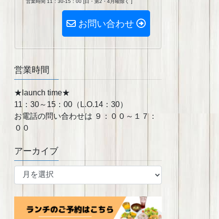
営業時間 11：30-15：00 [日・第2・4月曜除く ]
お問い合わせ
営業時間
★launch time★
11：30～15：00（L.O.14：30）
お電話の問い合わせは ９：００～１７：
００
アーカイブ
ア
ー
カ
イ
ブ