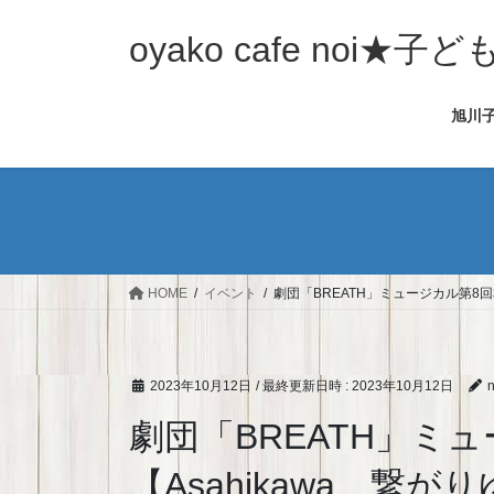
コ
ナ
ン
ビ
oyako cafe noi
テ
ゲ
ン
ー
旭川
ツ
シ
へ
ョ
ス
ン
キ
に
ッ
移
プ
動
HOME
イベント
劇団「BREATH」ミュージカル第8回本
2023年10月12日
/ 最終更新日時 :
2023年10月12日
n
劇団「BREATH」ミ
【Asahikawa…繋が