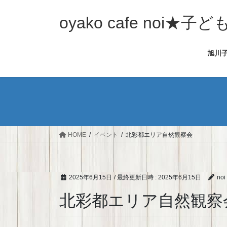
コ
ナ
ン
ビ
oyako cafe noi
テ
ゲ
ン
ー
旭川
ツ
シ
へ
ョ
ス
ン
キ
に
ッ
移
プ
動
HOME
イベント
北彩都エリア自然観察会
2025年6月15日
/ 最終更新日時 :
2025年6月15日
noi
北彩都エリア自然観察