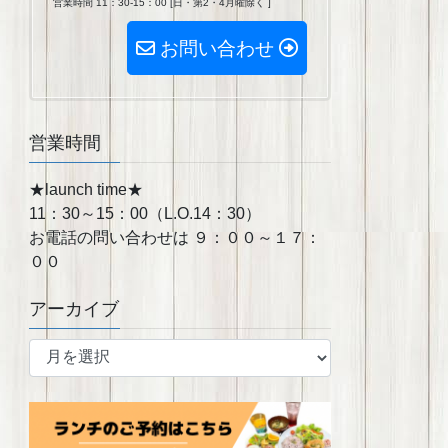
営業時間 11：30-15：00 [日・第2・4月曜除く ]
お問い合わせ
営業時間
★launch time★
11：30～15：00（L.O.14：30）
お電話の問い合わせは ９：００～１７：
００
アーカイブ
ア
ー
カ
イ
ブ