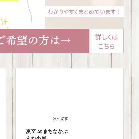
次の記事
夏至 at まちなかぶ
んか小屋