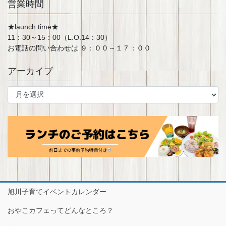
営業時間
★launch time★
11：30～15：00（L.O.14：30）
お電話の問い合わせは ９：００～１７：００
アーカイブ
ア
ー
カ
イ
ブ
旭川子育てイベントカレンダー
おやこカフェってどんなところ？