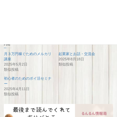
https://www.instagram.com/yoshida_fp?
igsh=MTJkcWd0NzdxemtpdQ==
関連
月３万円稼ぐためのメルカリ
起業家とお話・交流会
講座
2025年8月18日
2025年5月2日
類似投稿
類似投稿
初心者のためのポイ活セミナ
ー
2025年4月11日
類似投稿