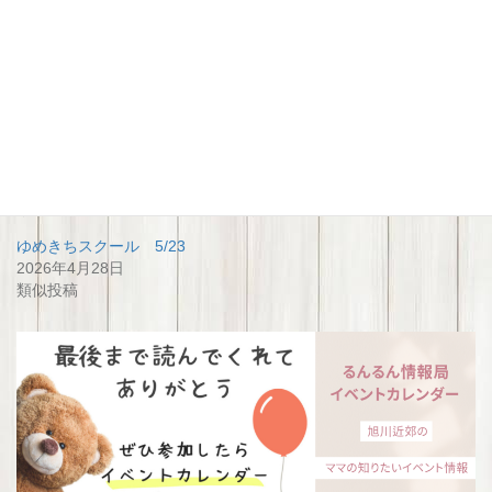
関連
春休み特別企画ゆめきちスク
晴れの日を着物でPart1 《卒
ール3/30
園入学を着物で祝おう
》
2026年2月24日
2023年11月25日
類似投稿
類似投稿
ゆめきちスクール 5/23
2026年4月28日
類似投稿