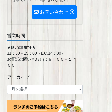
営業時間 11：30-15：00 [日・第2・4月曜除く ]
お問い合わせ
営業時間
★launch time★
11：30～15：00（L.O.14：30）
お電話の問い合わせは ９：００～１７：
００
アーカイブ
ア
ー
カ
イ
ブ