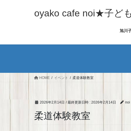
コ
ナ
ン
ビ
oyako cafe noi
テ
ゲ
ン
ー
旭川
ツ
シ
へ
ョ
ス
ン
キ
に
ッ
移
プ
動
HOME
イベント
柔道体験教室
2026年2月14日
/ 最終更新日時 :
2026年2月14日
noi
柔道体験教室