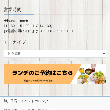
営業時間
★launch time★
11：30～15：00（L.O.14：30）
お電話の問い合わせは ９：００～１７：００
アーカイブ
ア
ー
カ
イ
ブ
旭川子育てイベントカレンダー
おやこカフェってどんなところ？