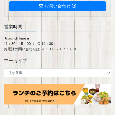
お問い合わせ
営業時間
★launch time★
11：30～15：00（L.O.14：30）
お電話の問い合わせは ９：００～１７：００
アーカイブ
ア
ー
カ
イ
ブ