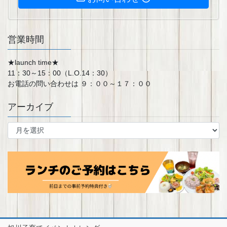
営業時間
★launch time★
11：30～15：00（L.O.14：30）
お電話の問い合わせは ９：００～１７：００
アーカイブ
ア
ー
カ
イ
ブ