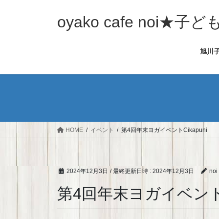
コ
ナ
ン
ビ
oyako cafe noi
テ
ゲ
ン
ー
旭川
ツ
シ
へ
ョ
ス
ン
キ
に
ッ
移
プ
動
HOME
イベント
第4回年末ヨガイベントCikapuni
2024年12月3日
/ 最終更新日時 :
2024年12月3日
noi
第4回年末ヨガイベントCi