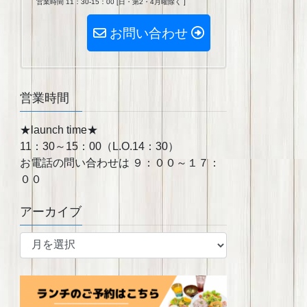
営業時間 11：30-15：00 [日・第2・4月曜除く ]
お問い合わせ
営業時間
★launch time★
11：30～15：00（L.O.14：30）
お電話の問い合わせは ９：００～１７：
００
アーカイブ
ア
ー
カ
イ
ブ