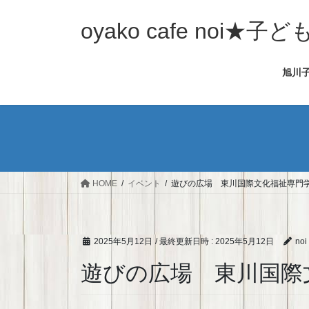
コ
ナ
ン
ビ
oyako cafe noi
テ
ゲ
ン
ー
旭川
ツ
シ
へ
ョ
ス
ン
キ
に
ッ
移
プ
動
HOME
イベント
遊びの広場 東川国際文化福祉専門学校
2025年5月12日
/ 最終更新日時 :
2025年5月12日
noi
遊びの広場 東川国際文