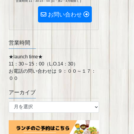
営業時間 11：30-15：00 [日・第2・4月曜除く ]
お問い合わせ
営業時間
★launch time★
11：30～15：00（L.O.14：30）
お電話の問い合わせは ９：００～１７：
００
アーカイブ
ア
ー
カ
イ
ブ