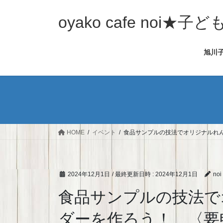
コ
ナ
ン
ビ
oyako cafe noi
テ
ゲ
ン
ー
旭川
ツ
シ
へ
ョ
ス
ン
キ
に
ッ
移
プ
動
HOME
イベント
食品サンプルの技法でオリジナルれ
2024年12月1日
/ 最終更新日時 :
2024年12月1日
noi
食品サンプルの技法で
ダーを作ろう！ 〈要