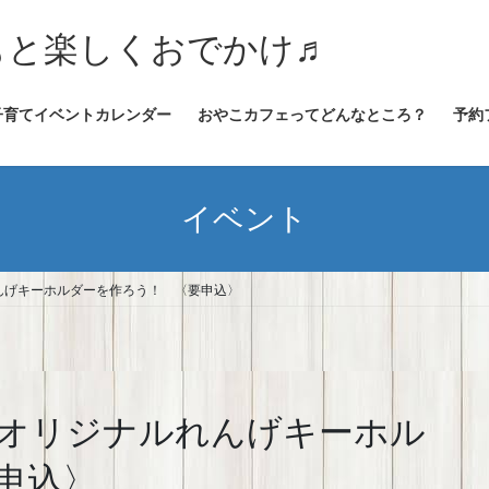
★子どもと楽しくおでかけ♬
子育てイベントカレンダー
おやこカフェってどんなところ？
予約
イベント
んげキーホルダーを作ろう！ 〈要申込〉
オリジナルれんげキーホル
申込〉