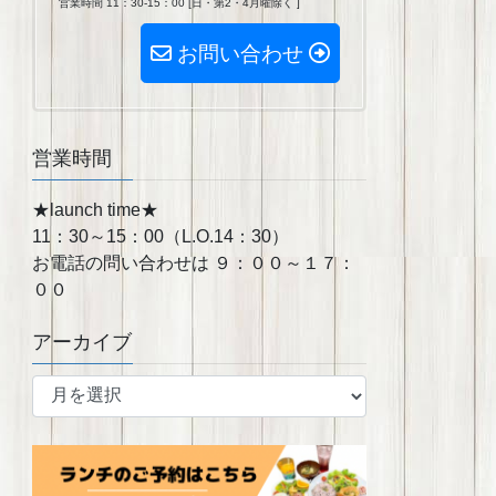
営業時間 11：30-15：00 [日・第2・4月曜除く ]
お問い合わせ
営業時間
★launch time★
11：30～15：00（L.O.14：30）
お電話の問い合わせは ９：００～１７：
００
アーカイブ
ア
ー
カ
イ
ブ