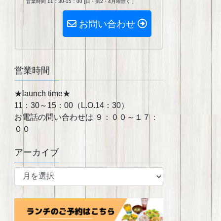
営業時間 11：30-15：00 [日・第2・4月曜除く ]
お問い合わせ
営業時間
★launch time★
11：30～15：00（L.O.14：30）
お電話の問い合わせは ９：００～１７：
００
アーカイブ
ア
ー
カ
イ
ブ