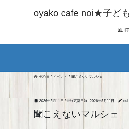
コ
ナ
ン
ビ
oyako cafe noi
テ
ゲ
ン
ー
旭川
ツ
シ
へ
ョ
ス
ン
キ
に
ッ
移
プ
動
HOME
イベント
聞こえないマルシェ
2026年5月11日
/ 最終更新日時 :
2026年5月11日
noi
聞こえないマルシェ