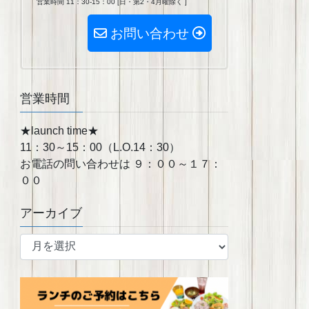
営業時間 11：30-15：00 [日・第2・4月曜除く ]
お問い合わせ
営業時間
★launch time★
11：30～15：00（L.O.14：30）
お電話の問い合わせは ９：００～１７：
００
アーカイブ
ア
ー
カ
イ
ブ