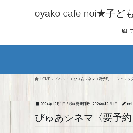
コ
ナ
ン
ビ
oyako cafe noi
テ
ゲ
ン
ー
旭川
ツ
シ
へ
ョ
ス
ン
キ
に
ッ
移
プ
動
HOME
イベント
ぴゅあシネマ〈要予約〉 シュレック 
2024年12月1日
/ 最終更新日時 :
2024年12月1日
noi
ぴゅあシネマ〈要予約〉