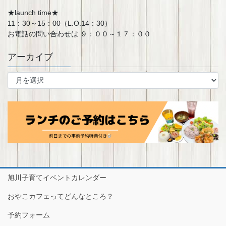
★launch time★
11：30～15：00（L.O.14：30）
お電話の問い合わせは ９：００～１７：００
アーカイブ
ア
ー
カ
イ
ブ
旭川子育てイベントカレンダー
おやこカフェってどんなところ？
予約フォーム