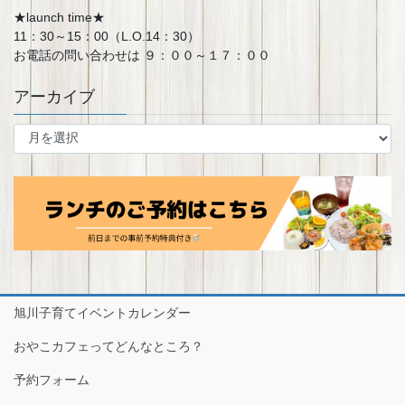
★launch time★
11：30～15：00（L.O.14：30）
お電話の問い合わせは ９：００～１７：００
アーカイブ
ア
ー
カ
イ
ブ
旭川子育てイベントカレンダー
おやこカフェってどんなところ？
予約フォーム