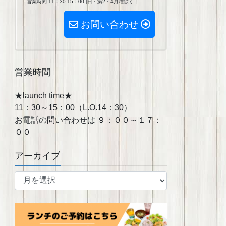
営業時間 11：30-15：00 [日・第2・4月曜除く ]
お問い合わせ
営業時間
★launch time★
11：30～15：00（L.O.14：30）
お電話の問い合わせは ９：００～１７：
００
アーカイブ
ア
ー
カ
イ
ブ