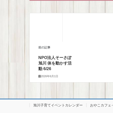
前の記事
NPO法人そーさぽ
旭川 体を動かす活
動 6/26
2026年6月1日
旭川子育てイベントカレンダー
おやこカフェ