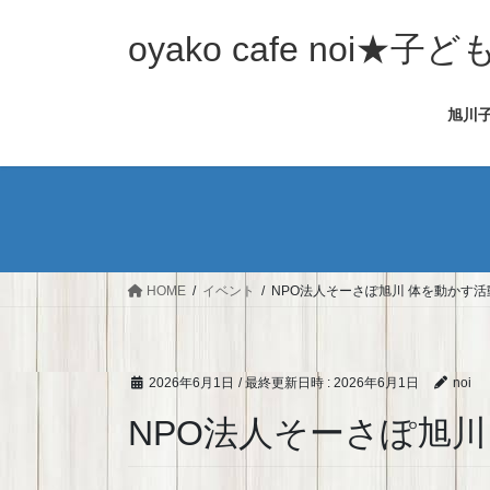
コ
ナ
ン
ビ
oyako cafe noi
テ
ゲ
ン
ー
旭川
ツ
シ
へ
ョ
ス
ン
キ
に
ッ
移
プ
動
HOME
イベント
NPO法人そーさぽ旭川 体を動かす活動 
2026年6月1日
/ 最終更新日時 :
2026年6月1日
noi
NPO法人そーさぽ旭川 