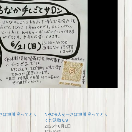
さぽ旭川 座ってとり
NPO法人そーさぽ旭川 座ってとり
くむ活動 6/9
2026年6月1日