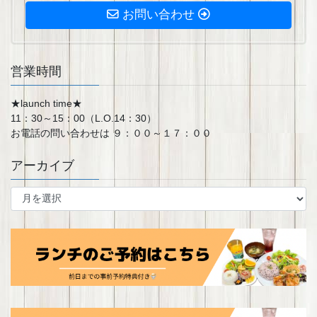
お問い合わせ
営業時間
★launch time★
11：30～15：00（L.O.14：30）
お電話の問い合わせは ９：００～１７：００
アーカイブ
ア
ー
カ
イ
ブ