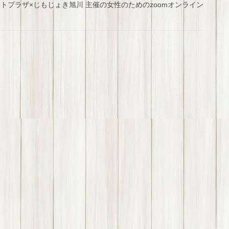
トプラザ×じもじょき旭川 主催の女性のためのzoomオンライン