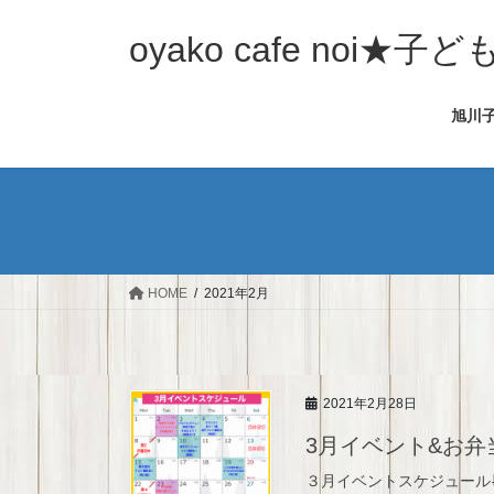
コ
ナ
ン
ビ
oyako cafe noi
テ
ゲ
ン
ー
旭川
ツ
シ
へ
ョ
ス
ン
キ
に
ッ
移
プ
動
HOME
2021年2月
2021年2月28日
3月イベント&お弁
３月イベントスケジュール⇩ 