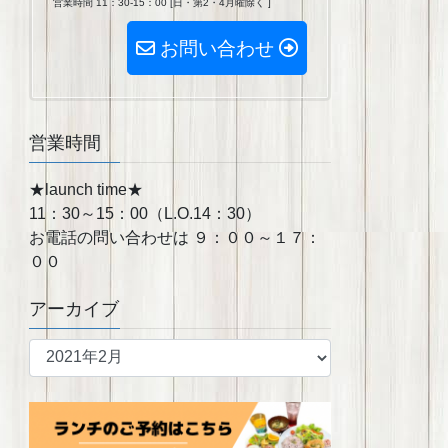
営業時間 11：30-15：00 [日・第2・4月曜除く ]
お問い合わせ
営業時間
★launch time★
11：30～15：00（L.O.14：30）
お電話の問い合わせは ９：００～１７：
００
アーカイブ
ア
ー
カ
イ
ブ