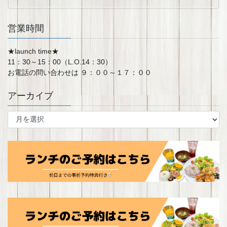
営業時間
★launch time★
11：30～15：00（L.O.14：30）
お電話の問い合わせは ９：００～１７：００
アーカイブ
ア
ー
カ
イ
ブ